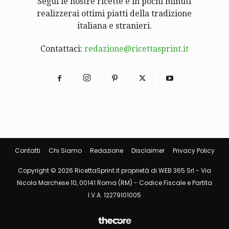
Segui le nostre ricette e in pochi minuti
realizzerai ottimi piatti della tradizione
italiana e stranieri.
Contattaci:
redazione@ricettasprint.it
Contatti
Chi Siamo
Redazione
Disclaimer
Privacy Policy
Copyright © 2026 RicettaSprint.it proprietà di WEB 365 Srl - Via
Nicola Marchese 10, 00141 Roma (RM) - Codice Fiscale e Partita
I.V.A. 12279101005