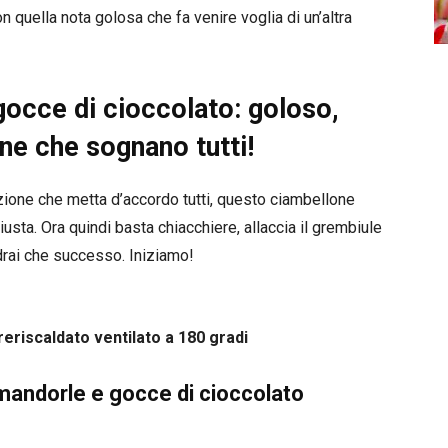
 quella nota golosa che fa venire voglia di un’altra
occe di cioccolato: goloso,
one che sognano tutti!
ione che metta d’accordo tutti, questo ciambellone
usta. Ora quindi basta chiacchiere, allaccia il grembiule
rai che successo. Iniziamo!
reriscaldato ventilato a 180 gradi
 mandorle e gocce di cioccolato