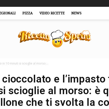
EGIONALI
PIZZA
VIDEO RICETTE
NEWS
 in 10 minuti si scioglie al morso:...
RicettaSprint.it
cioccolato e l’impasto 
si scioglie al morso: è q
lone che ti svolta la c