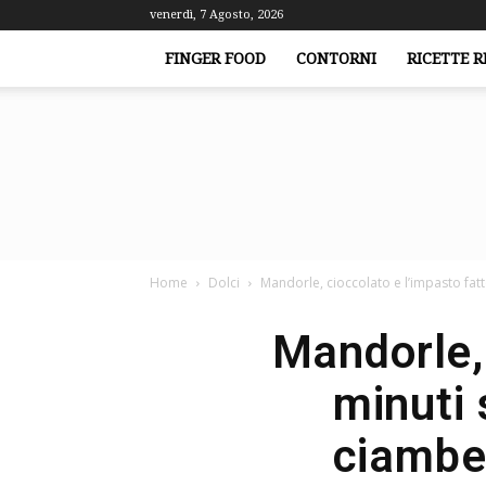
venerdì, 7 Agosto, 2026
FINGER FOOD
CONTORNI
RICETTE R
Home
Dolci
Mandorle, cioccolato e l’impasto fatto
Mandorle, 
minuti 
ciambel