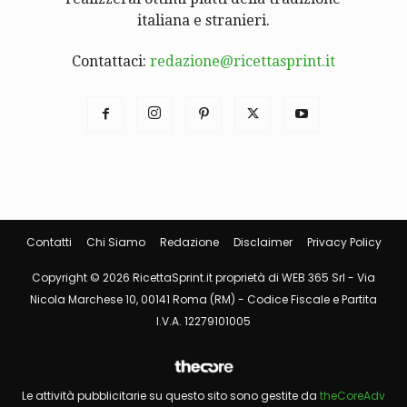
italiana e stranieri.
Contattaci:
redazione@ricettasprint.it
Contatti
Chi Siamo
Redazione
Disclaimer
Privacy Policy
Copyright © 2026 RicettaSprint.it proprietà di WEB 365 Srl - Via
Nicola Marchese 10, 00141 Roma (RM) - Codice Fiscale e Partita
I.V.A. 12279101005
Le attività pubblicitarie su questo sito sono gestite da
theCoreAdv