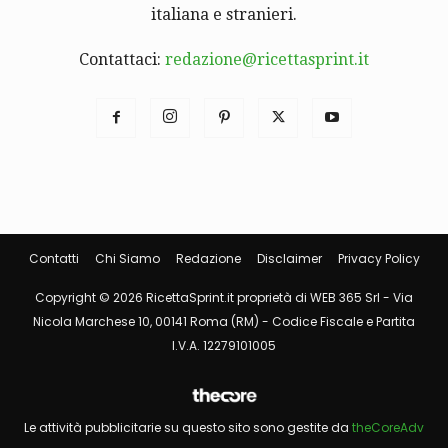
italiana e stranieri.
Contattaci:
redazione@ricettasprint.it
Contatti
Chi Siamo
Redazione
Disclaimer
Privacy Policy
Copyright © 2026 RicettaSprint.it proprietà di WEB 365 Srl - Via
Nicola Marchese 10, 00141 Roma (RM) - Codice Fiscale e Partita
I.V.A. 12279101005
Le attività pubblicitarie su questo sito sono gestite da
theCoreAdv