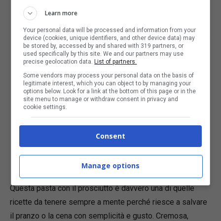
Scolate la pasta direttamente nella padella tenendo da
Learn more
parte un po’ di acqua di cottura.
Your personal data will be processed and information from your
Saltate la pasta insieme al condimento per amalgamare
device (cookies, unique identifiers, and other device data) may
be stored by, accessed by and shared with 319 partners, or
perfettamente tutti gli ingredienti.
used specifically by this site. We and our partners may use
precise geolocation data.
List of partners.
Se necessario aggiungete qualche cucchiaio di acqua
Some vendors may process your personal data on the basis of
di cottura per ottenere una consistenza ancora più
legitimate interest, which you can object to by managing your
options below. Look for a link at the bottom of this page or in the
cremosa.
site menu to manage or withdraw consent in privacy and
cookie settings.
Completate con una spolverata di pepe nero e, se vi
piace, del prezzemolo fresco tritato.
Consent
Servite subito ben calda per gustare tutta la cremosità
del piatto.
Manage options
Questa pasta con il prosciutto è davvero una di quelle
ricette da tenere sempre a mente perché riesce a salvare
il pranzo o la cena con semplicità e gusto. Cremosa,