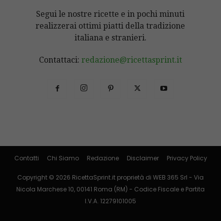
Segui le nostre ricette e in pochi minuti
realizzerai ottimi piatti della tradizione
italiana e stranieri.
Contattaci:
redazione@ricettasprint.it
Contatti
Chi Siamo
Redazione
Disclaimer
Privacy Policy
Copyright © 2026 RicettaSprint.it proprietà di WEB 365 Srl - Via
Nicola Marchese 10, 00141 Roma (RM) - Codice Fiscale e Partita
I.V.A. 12279101005