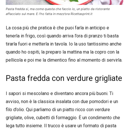
Pasta fredda si, ma come questa che faccio io, un piatto da ristorante
affacciato sul mare. E l’ho fatta in mezz’ora Ricettasprint.it
La cosa più che pratica è che puoi farla in anticipo e
tenerla in frigo, così quando arriva l’ora di pranzo ti basta
tirarla fuori e metterla in tavola. Io la uso tantissimo anche
quando ho ospiti, la preparo la mattina ma la copro con la
pellicola e poi me la dimentico fino al momento di servirla.
Pasta fredda con verdure grigliate
I sapori si mescolano e diventano ancora più buoni. Ti
avviso, non è la classica insalata con due pomodori e un
filo d’olio. Qui parliamo di un piatto ricco con verdure
grigliate, olive, cubetti di formaggio. È un condimento che
lega tutto insieme. Il trucco è usare un formato di pasta