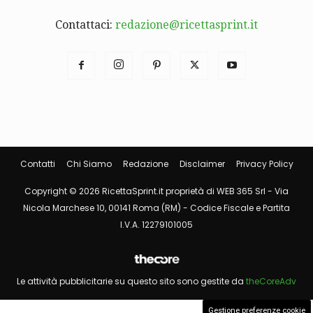
Contattaci:
redazione@ricettasprint.it
Contatti
Chi Siamo
Redazione
Disclaimer
Privacy Policy
Copyright © 2026 RicettaSprint.it proprietà di WEB 365 Srl - Via
Nicola Marchese 10, 00141 Roma (RM) - Codice Fiscale e Partita
I.V.A. 12279101005
Le attività pubblicitarie su questo sito sono gestite da
theCoreAdv
Gestione preferenze cookie