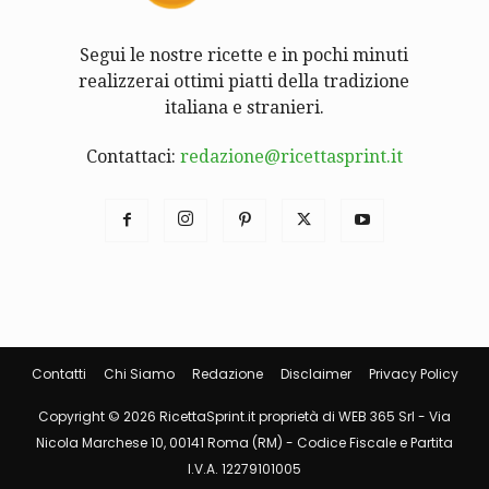
Segui le nostre ricette e in pochi minuti
realizzerai ottimi piatti della tradizione
italiana e stranieri.
Contattaci:
redazione@ricettasprint.it
Contatti
Chi Siamo
Redazione
Disclaimer
Privacy Policy
Copyright © 2026 RicettaSprint.it proprietà di WEB 365 Srl - Via
Nicola Marchese 10, 00141 Roma (RM) - Codice Fiscale e Partita
I.V.A. 12279101005