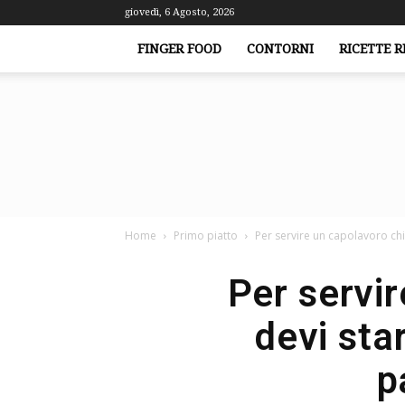
giovedì, 6 Agosto, 2026
FINGER FOOD
CONTORNI
RICETTE R
Home
Primo piatto
Per servire un capolavoro chi
Per servir
devi star
p