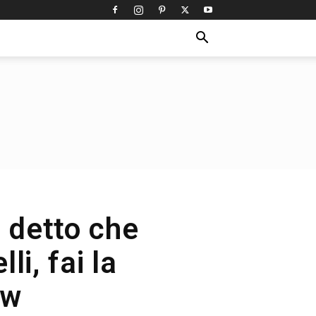
a detto che
li, fai la
ow