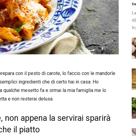
So
La
sf
le
prepara con il pesto di carote, lo faccio con le mandorle
mplici ingredienti che di certo hai in casa. Ho
ta qualche mesetto fa e ormai la mia famiglia me lo
etta e non resterai delusa.
 non appena la servirai sparirà
he il piatto