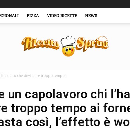
EGIONALI
PIZZA
VIDEO RICETTE
NEWS
 l’ha detto che devi stare troppo tempo...
RicettaSprint.it
e un capolavoro chi l’h
e troppo tempo ai fornel
asta così, l’effetto è w