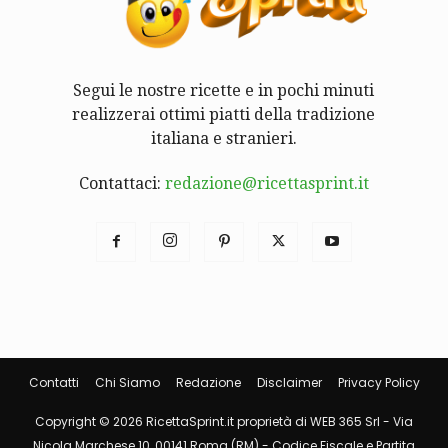
Segui le nostre ricette e in pochi minuti
realizzerai ottimi piatti della tradizione
italiana e stranieri.
Contattaci:
redazione@ricettasprint.it
Contatti
Chi Siamo
Redazione
Disclaimer
Privacy Policy
Copyright © 2026 RicettaSprint.it proprietà di WEB 365 Srl - Via
Nicola Marchese 10, 00141 Roma (RM) - Codice Fiscale e Partita