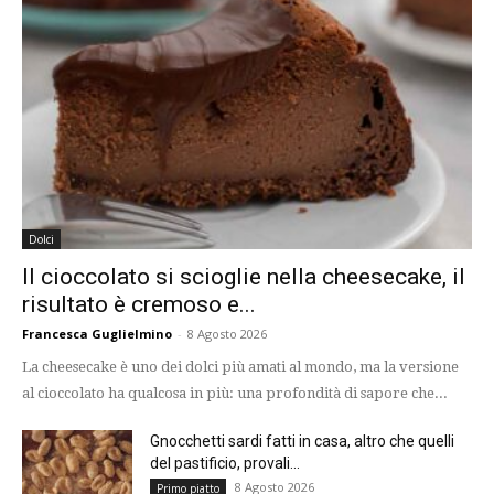
Dolci
Il cioccolato si scioglie nella cheesecake, il
risultato è cremoso e...
Francesca Guglielmino
-
8 Agosto 2026
La cheesecake è uno dei dolci più amati al mondo, ma la versione
al cioccolato ha qualcosa in più: una profondità di sapore che...
Gnocchetti sardi fatti in casa, altro che quelli
del pastificio, provali...
8 Agosto 2026
Primo piatto