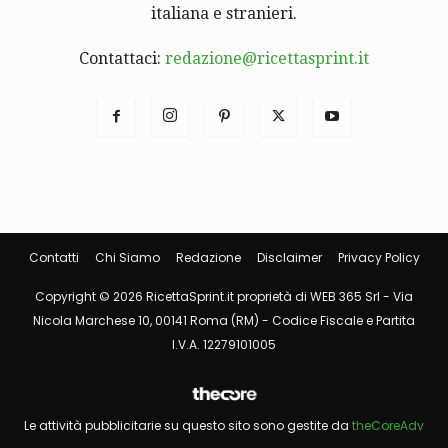
italiana e stranieri.
Contattaci:
redazione@ricettasprint.it
Contatti
Chi Siamo
Redazione
Disclaimer
Privacy Policy
Copyright © 2026 RicettaSprint.it proprietà di WEB 365 Srl - Via
Nicola Marchese 10, 00141 Roma (RM) - Codice Fiscale e Partita
I.V.A. 12279101005
Le attività pubblicitarie su questo sito sono gestite da
theCoreAdv