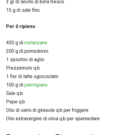
3 gr di lievito di birra fresco
15 g di sale fino
Per il ripieno
450 g di
melanzane
200 g di pomodorini
1 spicchio di aglio
Prezzemolo q.b
1 fior di latte sgocciolato
100 g di
parmigiano
Sale q.b
Pepe q.b
Olio di semi di girasole q.b per friggere
Olio extravergine di oliva q.b per spennellare