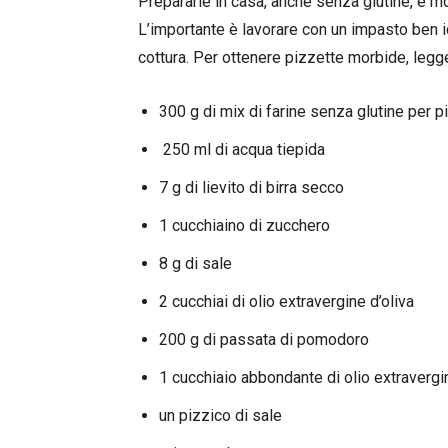
Prepararle in casa, anche senza glutine, è m
L’importante è lavorare con un impasto ben idr
cottura. Per ottenere pizzette morbide, legg
300 g di mix di farine senza glutine per p
250 ml di acqua tiepida
7 g di lievito di birra secco
1 cucchiaino di zucchero
8 g di sale
2 cucchiai di olio extravergine d’oliva
200 g di passata di pomodoro
1 cucchiaio abbondante di olio extravergi
un pizzico di sale