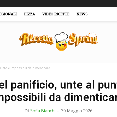
EGIONALI
PIZZA
VIDEO RICETTE
NEWS
 giusto e impossibili da dimenticare
RicettaSprint.it
el panificio, unte al pun
mpossibili da dimentica
Di
Sofia Bianchi
-
30 Maggio 2026