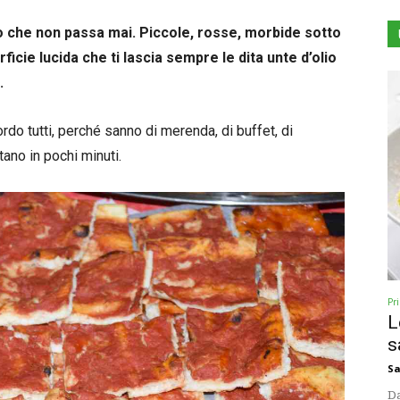
no che non passa mai. Piccole, rosse, morbide sotto
ficie lucida che ti lascia sempre le dita unte d’olio
.
do tutti, perché sanno di merenda, di buffet, di
ano in pochi minuti.
Pr
L
s
Sa
Da