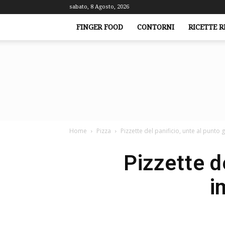
sabato, 8 Agosto, 2026
FINGER FOOD
CONTORNI
RICETTE R
Home
Pizza
Pizzette del panificio, unte al punto
Pizzette d
i