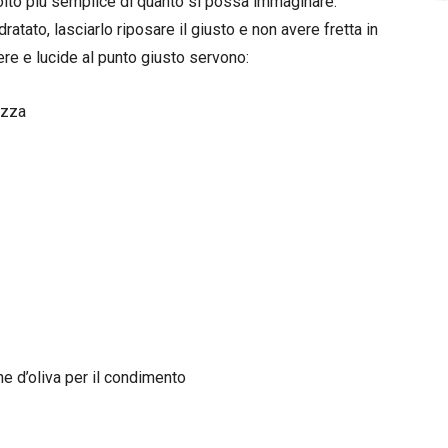
olto più semplice di quanto si possa immaginare.
atato, lasciarlo riposare il giusto e non avere fretta in
ere e lucide al punto giusto servono:
izza
ne d’oliva per il condimento