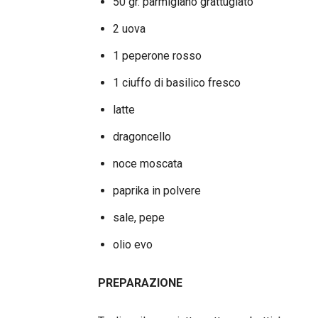
50 gr. parmigiano grattugiato
2 uova
1 peperone rosso
1 ciuffo di basilico fresco
latte
dragoncello
noce moscata
paprika in polvere
sale, pepe
olio evo
PREPARAZIONE