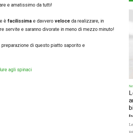
are e amatissimo da tutti!
be è
facilissima
e davvero
veloce
da realizzare, in
e servite e saranno divorate in meno di mezzo minuto!
 preparazione di questo piatto saporito e
ure agli spinaci
Ne
L
a
b
Fr
Le
pe