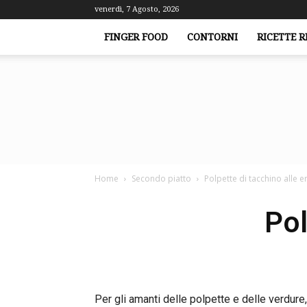
venerdì, 7 Agosto, 2026
FINGER FOOD
CONTORNI
RICETTE R
Home
Secondo piatto
Polpette di tacchino alle e
Pol
Per gli amanti delle polpette e delle verdure