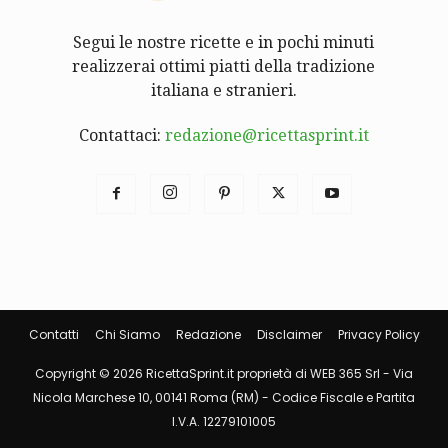
Segui le nostre ricette e in pochi minuti
realizzerai ottimi piatti della tradizione
italiana e stranieri.
Contattaci:
redazione@ricettasprint.it
Contatti
Chi Siamo
Redazione
Disclaimer
Privacy Policy
Copyright © 2026 RicettaSprint.it proprietà di WEB 365 Srl - Via
Nicola Marchese 10, 00141 Roma (RM) - Codice Fiscale e Partita
I.V.A. 12279101005