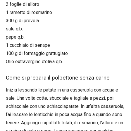
2 foglie di alloro
1 rametto di rosmarino
300 g di provola
sale q.b.
pepe q.b.
1 cucchiaio di senape
100 g di formaggio grattugiato
Olio extravergine d’oliva q.b.
Come si prepara il polpettone senza carne
Inizia lessando le patate in una casseruola con acqua e
sale. Una volta cotte, sbucciale e tagliale a pezzi, poi
schiacciale con uno schiacciapatate. In un’altra casseruola,
fai lessare le lenticchie in poca acqua fino a quando sono
tenere. Aggiungi i cipollotti tritati, il rosmarino, l’alloro e un
pizzico di sale e pepe. Lascia insaporire per qualche