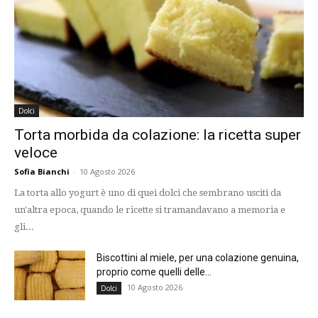
Dolci
Torta morbida da colazione: la ricetta super
veloce
Sofia Bianchi
-
10 Agosto 2026
La torta allo yogurt è uno di quei dolci che sembrano usciti da
un'altra epoca, quando le ricette si tramandavano a memoria e
gli...
Biscottini al miele, per una colazione genuina,
proprio come quelli delle...
10 Agosto 2026
Dolci