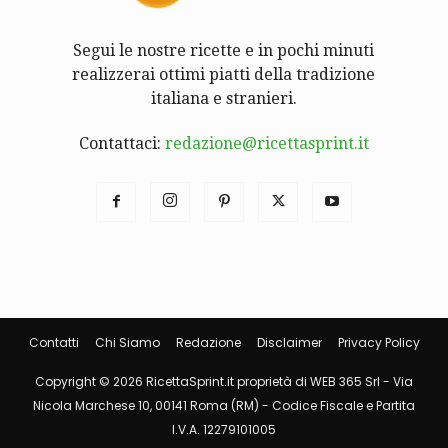
Segui le nostre ricette e in pochi minuti
realizzerai ottimi piatti della tradizione
italiana e stranieri.
Contattaci:
redazione@ricettasprint.it
Contatti
Chi Siamo
Redazione
Disclaimer
Privacy Policy
Copyright © 2026 RicettaSprint.it proprietà di WEB 365 Srl - Via
Nicola Marchese 10, 00141 Roma (RM) - Codice Fiscale e Partita
I.V.A. 12279101005