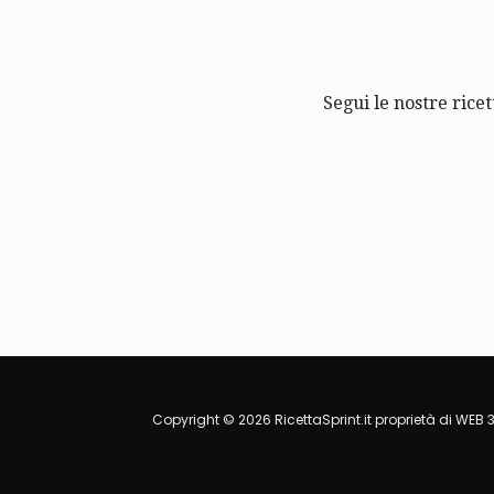
Segui le nostre ricet
Copyright © 2026 RicettaSprint.it proprietà di WEB 3