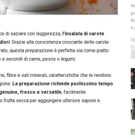
Ve
pr
Da
e 
ce di saziare con leggerezza,
l’insalata di carote
liori
. Grazie alla consistenza croccante delle carote
rato, questa preparazione è perfetta sia come piatto
 a secondi di carne, pesce o legumi.
, fibre e sali minerali, caratteristiche che le rendono
agione.
La preparazione richiede pochissimo tempo
 genuino, fresco e versatile
, facilmente
o frutta secca per aggiungere ulteriore sapore e