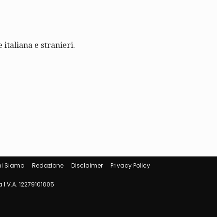
 italiana e stranieri.
i Siamo
Redazione
Disclaimer
Privacy Policy
 I.V.A. 12279101005