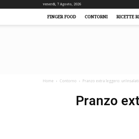
venerdì, 7 Agosto, 2026
FINGER FOOD
CONTORNI
RICETTE R
Home
Contorno
Pranzo extra leggero: un’insalati
Pranzo ext