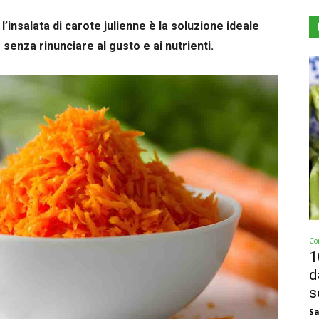
l’insalata di carote julienne è la soluzione ideale
senza rinunciare al gusto e ai nutrienti.
Co
1
d
s
Sa