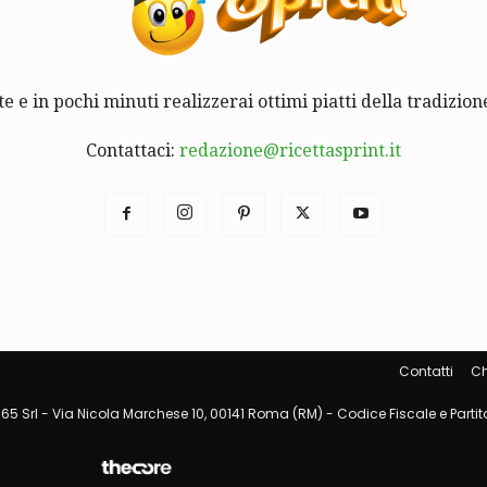
te e in pochi minuti realizzerai ottimi piatti della tradizione
Contattaci:
redazione@ricettasprint.it
Contatti
Ch
65 Srl - Via Nicola Marchese 10, 00141 Roma (RM) - Codice Fiscale e Partita