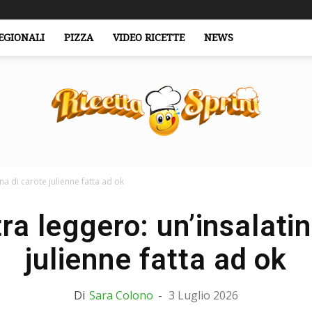
EGIONALI
PIZZA
VIDEO RICETTE
NEWS
na di carote julienne fatta ad ok
RicettaSprint.it
ra leggero: un’insalatin
julienne fatta ad ok
Di
Sara Colono
-
3 Luglio 2026