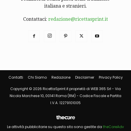
italiana e stranieri.
Contattaci:
redazione@ricettasprint.it
Contatti
Chi Siamo
Redazione
Disclaimer
Privacy Policy
Copyright © 2026 RicettaSprint.it proprietà di WEB 365 Srl - Via
Nicola Marchese 10, 00141 Roma (RM) - Codice Fiscale e Partita
I.V.A. 12279101005
Le attività pubblicitarie su questo sito sono gestite da
theCoreAdv