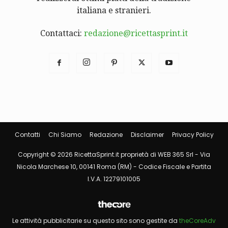
italiana e stranieri.
Contattaci:
redazione@ricettasprint.it
Contatti
Chi Siamo
Redazione
Disclaimer
Privacy Policy
Copyright © 2026 RicettaSprint.it proprietà di WEB 365 Srl - Via
Nicola Marchese 10, 00141 Roma (RM) - Codice Fiscale e Partita
I.V.A. 12279101005
Le attività pubblicitarie su questo sito sono gestite da
theCoreAdv