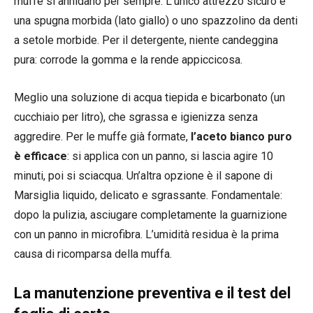
muffe si annidano per sempre. L’unico attrezzo sicuro è
una spugna morbida (lato giallo) o uno spazzolino da denti
a setole morbide. Per il detergente, niente candeggina
pura: corrode la gomma e la rende appiccicosa.
Meglio una soluzione di acqua tiepida e bicarbonato (un
cucchiaio per litro), che sgrassa e igienizza senza
aggredire. Per le muffe già formate,
l’aceto bianco puro
è efficace
: si applica con un panno, si lascia agire 10
minuti, poi si sciacqua. Un’altra opzione è il sapone di
Marsiglia liquido, delicato e sgrassante. Fondamentale:
dopo la pulizia, asciugare completamente la guarnizione
con un panno in microfibra. L’umidità residua è la prima
causa di ricomparsa della muffa.
La manutenzione preventiva e il test del