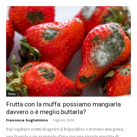
News
Frutta con la muffa: possiamo mangiarla
davvero o è meglio buttarla?
Francesca Guglielmino
-
7 Agosto 2026
Può capitare a tutti di aprire il frigorifero e trovare una pesca,
una fragola o un grappolo d’uva con una piccola macchia di