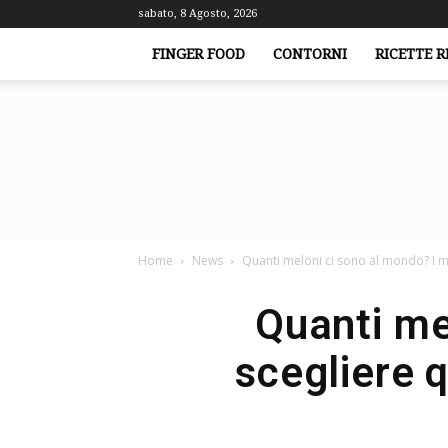
sabato, 8 Agosto, 2026
FINGER FOOD
CONTORNI
RICETTE R
Home
News
Quanti meloni ci sono al mondo? I mo
Quanti me
scegliere 