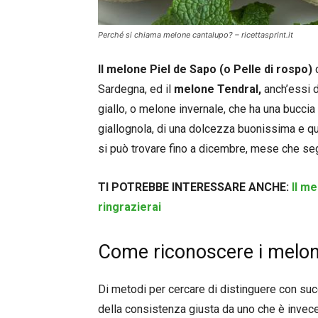
Perché si chiama melone cantalupo? – ricettasprint.it
Il melone Piel de Sapo (o Pelle di rospo)
d
Sardegna, ed il
melone Tendral,
anch’essi d
giallo, o melone invernale, che ha una buccia
giallognola, di una dolcezza buonissima e q
si può trovare fino a dicembre, mese che segn
TI POTREBBE INTERESSARE ANCHE:
Il me
ringrazierai
Come riconoscere i meloni
Di metodi per cercare di distinguere con su
della consistenza giusta da uno che è invec