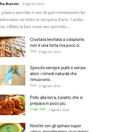
fia Bianchi
-
8 Agosto 2026
 glassa a specchio è uno di quei rivestimenti che
asformano un dolce in un'opera d'arte. Lucida,
scia, riflette la luce come uno specchio,...
Crostata lievitata a colazione,
non è una torta ma poco ci...
Dolci
8 Agosto 2026
Specchi sempre puliti e senza
aloni: i rimedi naturali che
rimuovono...
Dolci
8 Agosto 2026
Pollo alla birra, il piatto che si
prepara in poco più...
Finger Food
7 Agosto 2026
Ricette con gli spinaci super
veloci, arricchiranno i tuoi menù