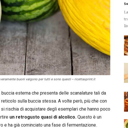
So
La
tr
li
veramente buoni valgono per tutti e sono questi – ricettasprint.it
na buccia esterna che presenta delle scanalature tali da
n reticolo sulla buccia stessa. A volte però, più che con
o si rischia di acquistare degli esemplari che hanno poco
ertire
un retrogusto quasi di alcolico.
Questo è un
o e ha già cominciato una fase di fermentazione.