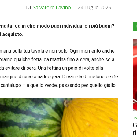
Di
Salvatore Lavino
-
24 Luglio 2025
ndita, ed in che modo puoi individuare i più buoni?
i acquisto.
ttimana sulla tua tavola e non solo. Ogni momento anche
rarne qualche fetta, da mattina fino a sera, anche se a
da evitare di sera. Una fettina un paio di volte alla
argine di una cena leggera. Di varietà di melone ce n’è
o cantalupo – a quello verde, passando per quello giallo.
Dol
G
r