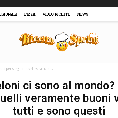
EGIONALI
PIZZA
VIDEO RICETTE
NEWS
di per scegliere quelli veramente...
RicettaSprint.it
loni ci sono al mondo? 
quelli veramente buoni 
tutti e sono questi