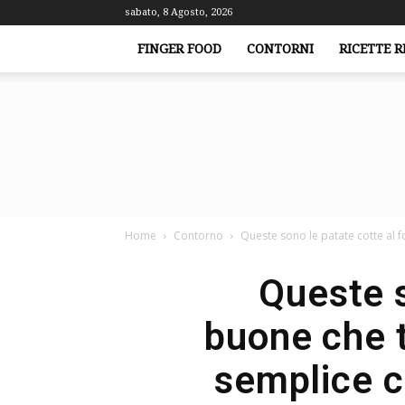
sabato, 8 Agosto, 2026
FINGER FOOD
CONTORNI
RICETTE R
Home
Contorno
Queste sono le patate cotte al f
Queste s
buone che t
semplice c