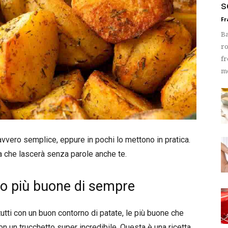
s
Fr
Ba
ro
fr
mo
avvero semplice, eppure in pochi lo mettono in pratica.
ma che lascerà senza parole anche te.
rno più buone di sempre
utti con un buon contorno di patate, le più buone che
n un trucchetto super incredibile. Questa è una ricetta