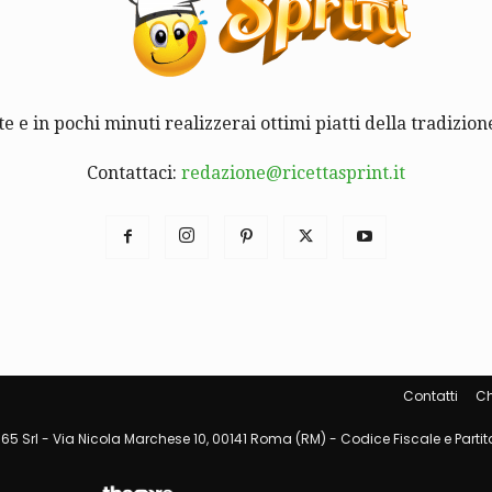
te e in pochi minuti realizzerai ottimi piatti della tradizione
Contattaci:
redazione@ricettasprint.it
Contatti
Ch
65 Srl - Via Nicola Marchese 10, 00141 Roma (RM) - Codice Fiscale e Partita