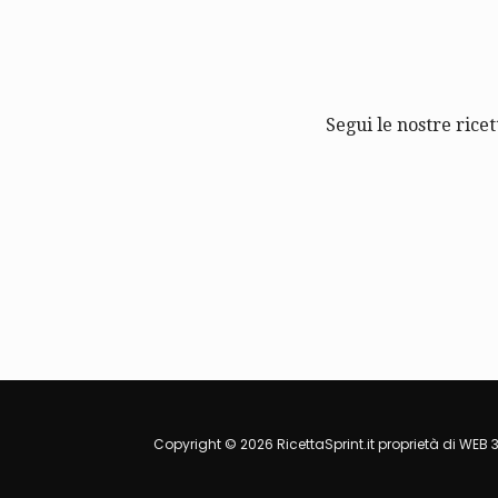
Segui le nostre ricet
Copyright © 2026 RicettaSprint.it proprietà di WEB 3