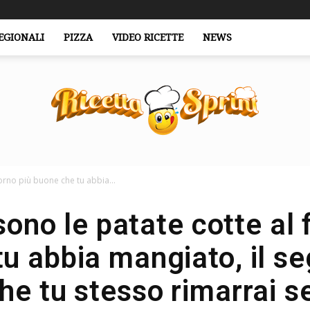
EGIONALI
PIZZA
VIDEO RICETTE
NEWS
orno più buone che tu abbia...
RicettaSprint.it
ono le patate cotte al 
u abbia mangiato, il se
he tu stesso rimarrai s