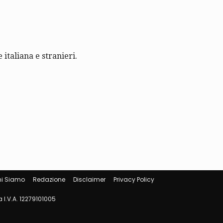
 italiana e stranieri.
i Siamo
Redazione
Disclaimer
Privacy Policy
 I.V.A. 12279101005