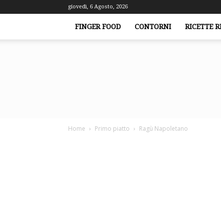
giovedì, 6 Agosto, 2026
FINGER FOOD
CONTORNI
RICETTE R
Home
Primo piatto
Ragù Napoletano