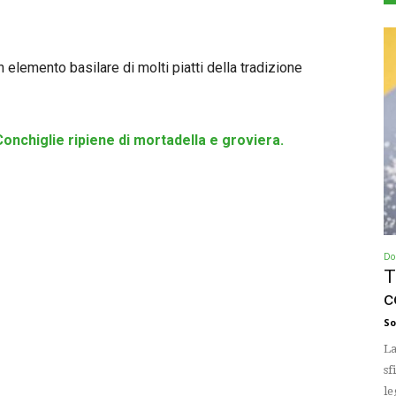
n elemento basilare di molti piatti della tradizione
Conchiglie ripiene di mortadella e groviera.
Dol
T
c
So
La
sf
le