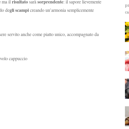
e
risultato
sorprendente
ma il
sarà
: il sapore lievemente
pr
gli scampi
llo de
creando un’armonia semplicemente
ca
ò essere servito anche come piatto unico, accompagnato da
avolo cappuccio