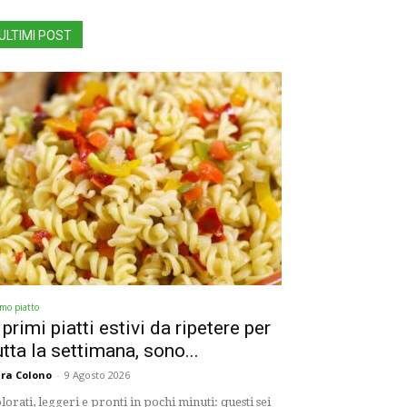
ULTIMI POST
imo piatto
 primi piatti estivi da ripetere per
utta la settimana, sono...
ra Colono
-
9 Agosto 2026
lorati, leggeri e pronti in pochi minuti: questi sei