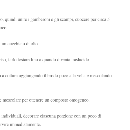
o, quindi unire i gamberoni e gli scampi, cuocere per circa 5
uoco.
n un cucchiaio di olio.
riso, farlo tostare fino a quando diventa traslucido.
iso a cottura aggiungendo il brodo poco alla volta e mescolando
o e mescolare per ottenere un composto omogeneo.
ole individuali, decorare ciascuna porzione con un poco di
servire immediatamente.