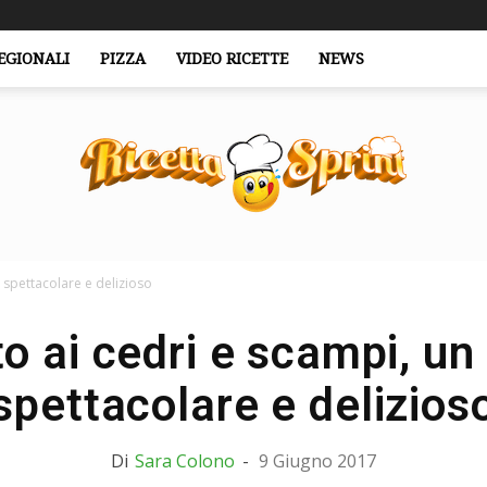
EGIONALI
PIZZA
VIDEO RICETTE
NEWS
 spettacolare e delizioso
RicettaSprint.it
to ai cedri e scampi, un
spettacolare e delizios
Di
Sara Colono
-
9 Giugno 2017