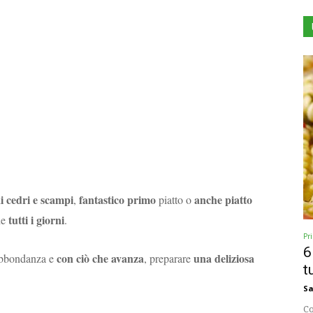
ai cedri e scampi
fantastico primo
anche piatto
,
piatto o
tutti i giorni
he
.
Pr
6
con ciò che avanza
una deliziosa
n abbondanza e
, preparare
t
Sa
Co