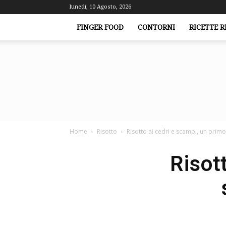
lunedì, 10 Agosto, 2026
FINGER FOOD
CONTORNI
RICETTE R
Home
Risotto
Risotto ai cedri e scampi, un primo
Risot