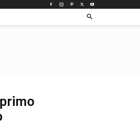
 primo
o