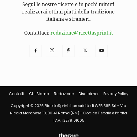
Segui le nostre ricette e in pochi minuti
realizzerai ottimi piatti della tradizione
italiana e stranieri.
Contattaci:
redazione@ricettasprint.it
Contatti
Chi Siamo
Redazione
Disclaimer
Privacy Policy
Copyright © 2026 RicettaSprint.it proprietà di WEB 365 Srl - Via
Nicola Marchese 10, 00141 Roma (RM) - Codice Fiscale e Partita
I.V.A. 12279101005