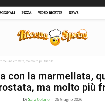
EGIONALI
PIZZA
VIDEO RICETTE
NEWS
 come una crostata, ma molto più friabile
RicettaSprint.it
ta con la marmellata, 
rostata, ma molto più fr
Di
Sara Colono
-
26 Giugno 2026