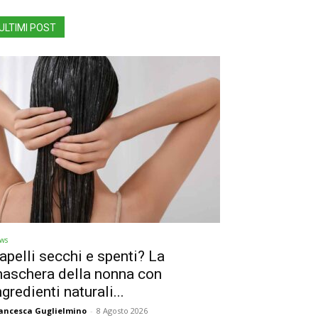
ULTIMI POST
ws
apelli secchi e spenti? La
aschera della nonna con
ngredienti naturali...
ancesca Guglielmino
-
8 Agosto 2026