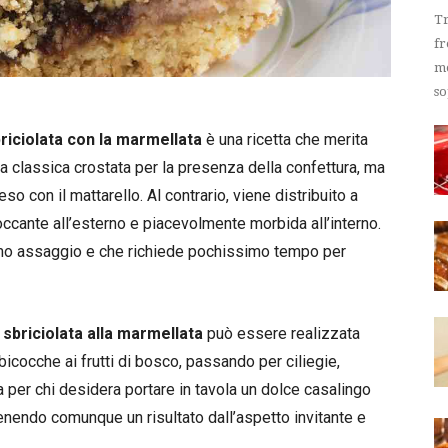
Tr
fr
me
so
riciolata con la marmellata
è una ricetta che merita
 la classica crostata per la presenza della confettura, ma
o con il mattarello. Al contrario, viene distribuito a
occante all’esterno e piacevolmente morbida all’interno.
primo assaggio e che richiede pochissimo tempo per
a
sbriciolata alla marmellata
può essere realizzata
lbicocche ai frutti di bosco, passando per ciliegie,
ta per chi desidera portare in tavola un dolce casalingo
nendo comunque un risultato dall’aspetto invitante e