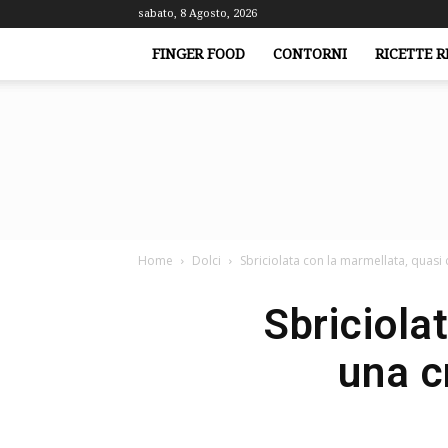
sabato, 8 Agosto, 2026
FINGER FOOD
CONTORNI
RICETTE R
Home
Dolci
Sbriciolata con la marmellata, quasi
Sbriciola
una c