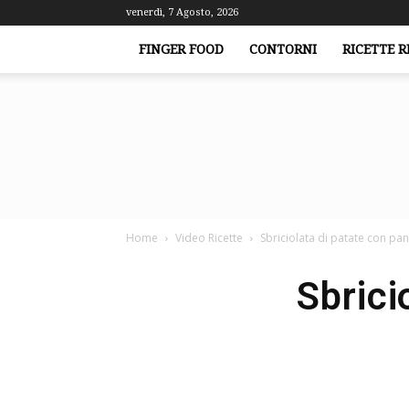
venerdì, 7 Agosto, 2026
FINGER FOOD
CONTORNI
RICETTE R
Home
Video Ricette
Sbriciolata di patate con pa
Sbrici