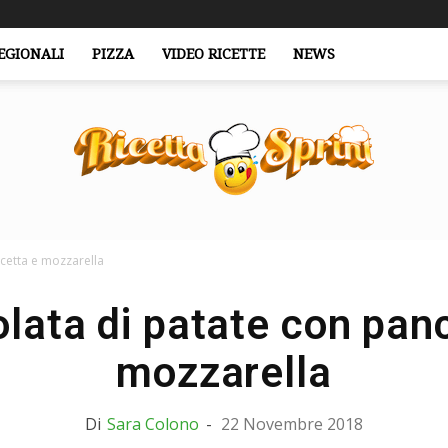
EGIONALI
PIZZA
VIDEO RICETTE
NEWS
ncetta e mozzarella
RicettaSprint.it
olata di patate con pan
mozzarella
Di
Sara Colono
-
22 Novembre 2018