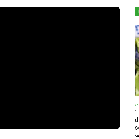
Co
1
d
s
Sa