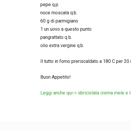
pepe q.p.
noce moscata q.b.
60 g di parmigiano
1 un uovo a questo punto
pangrattato q b.
olio extra vergine q.b.
Il tutto in forno preriscaldato a 180 C per 20 
Buon Appetito!
Leggi anche qui-> sbriciolata crema mele e 