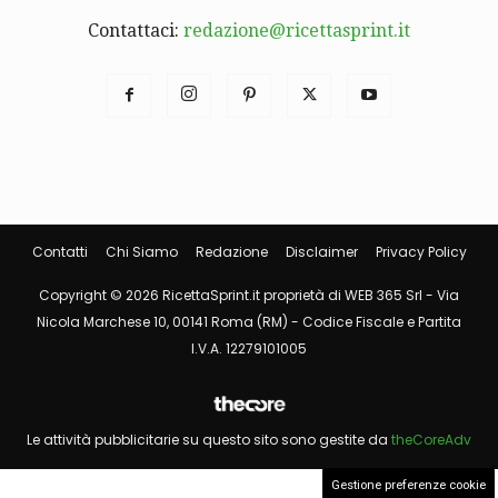
Contattaci:
redazione@ricettasprint.it
Contatti
Chi Siamo
Redazione
Disclaimer
Privacy Policy
Copyright © 2026 RicettaSprint.it proprietà di WEB 365 Srl - Via
Nicola Marchese 10, 00141 Roma (RM) - Codice Fiscale e Partita
I.V.A. 12279101005
Le attività pubblicitarie su questo sito sono gestite da
theCoreAdv
Gestione preferenze cookie