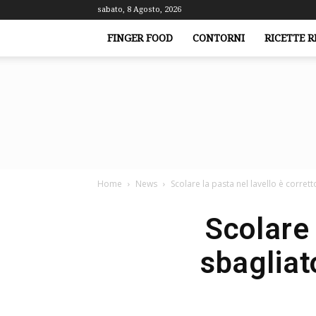
sabato, 8 Agosto, 2026
FINGER FOOD
CONTORNI
RICETTE R
Home
News
Scolare la pasta nel lavello è corrett
Scolare 
sbagliat