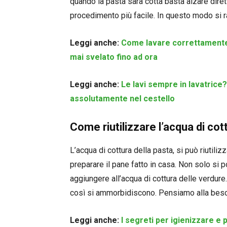
quando la pasta sarà cotta basta alzare dire
procedimento più facile. In questo modo si r
Leggi anche:
Come lavare correttamente i c
mai svelato fino ad ora
Leggi anche:
Le lavi sempre in lavatrice
assolutamente nel cestello
Come riutilizzare l’acqua di cot
L’acqua di cottura della pasta, si può riutiliz
preparare il pane fatto in casa. Non solo si
aggiungere all’acqua di cottura delle verdure
così si ammorbidiscono. Pensiamo alla besci
Leggi anche:
I segreti per igienizzare e