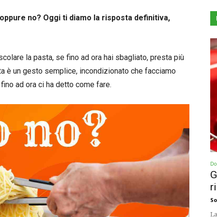
oppure no? Oggi ti diamo la risposta definitiva,
colare la pasta, se fino ad ora hai sbagliato, presta più
sta è un gesto semplice, incondizionato che facciamo
ino ad ora ci ha detto come fare.
Dol
G
r
So
La