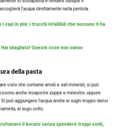
ttamente lo scolapasta e rendere dunque il
accoglierà l’acqua direttamente nella pentola.
api in pile: i trucchi infallibili che nessuno ti ha
? Hai sbagliato! Queste cose non vanno
tura della pasta
zare visto che contiene amidi e sali minerali, si può
 possono anche insaporire zuppe e minestre, oppure
. Si può aggiungere l’acqua anche ai sughi troppo densi
amella, al sugo cotto.
 profumare il bucato senza spendere troppi soldi,