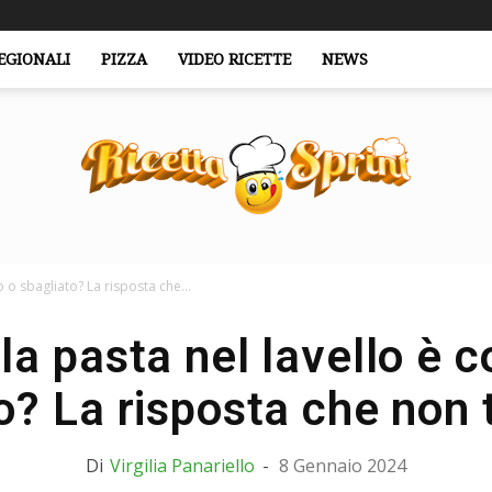
EGIONALI
PIZZA
VIDEO RICETTE
NEWS
o o sbagliato? La risposta che...
RicettaSprint.it
la pasta nel lavello è c
o? La risposta che non t
Di
Virgilia Panariello
-
8 Gennaio 2024