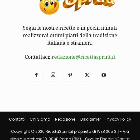
Segui le nostre ricette e in pochi minuti
realizzerai ottimi piatti della tradizione
italiana e stranieri.
Contattaci:
redazione@ricettasprint.it
Contatti
Chi Siamo
Redazione
Disclaimer
Privacy Policy
Copyright © 2026 RicettaSprint.it proprietà di WEB 365 Srl - Via
Nicola Marchese 10, 00141 Roma (RM) - Codice Fiscale e Partita