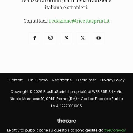
realizzerai ottimi piatti della tradizione
italiana e stranieri.
Contattaci:
redazione@ricettasprint.it
Contatti
Chi Siamo
Redazione
Disclaimer
Privacy Policy
Copyright © 2026 RicettaSprint.it proprietà di WEB 365 Srl - Via
Nicola Marchese 10, 00141 Roma (RM) - Codice Fiscale e Partita
I.V.A. 12279101005
Le attività pubblicitarie su questo sito sono gestite da
theCoreAdv