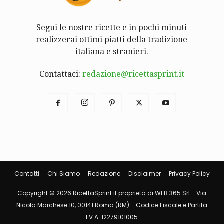
Segui le nostre ricette e in pochi minuti
realizzerai ottimi piatti della tradizione
italiana e stranieri.
Contattaci:
redazione@ricettasprint.it
Contatti
Chi Siamo
Redazione
Disclaimer
Privacy Policy
Copyright © 2026 RicettaSprint.it proprietà di WEB 365 Srl - Via
Nicola Marchese 10, 00141 Roma (RM) - Codice Fiscale e Partita
I.V.A. 12279101005