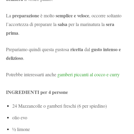
preparazione
semplice e veloce
La
è molto
, occorre soltanto
salsa
sera
l’accortezza di preparare la
per
la
marinatura la
prima
.
ricetta
gusto intenso e
Prepariamo quindi questa
gustosa
dal
delizioso
.
Potrebbe interessarti anche
gamberi piccanti al cocco e curry
INGREDIENTI per 4 persone
24 Mazzancolle o gamberi freschi (6 per spiedino)
olio evo
½ limone