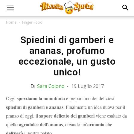
Home
Finger Food
Spiedini di gamberi e
ananas, profumo
eccezionale, un gusto
unico!
Di
Sara Colono
-
19 Luglio 2017
spezziamo la monotonia
Oggi
e prepariamo dei deliziosi
spiedini di gamberi e ananas
. Finalmente un’idea nuova per il
sapore delicato dei gamberi
pranzo di oggi, il
viene
esaltato
da
agrodolce dell’ananas
armonia
quello
, creando un’
che
delizierà
il vostro palato.