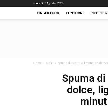
venerdì, 7 Agosto, 2026
FINGER FOOD
CONTORNI
RICETTE R
Home
Dolci
Spuma di ricotta al limone, un desser
Spuma di 
dolce, li
minuti