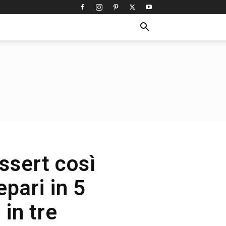
ssert così
epari in 5
 in tre