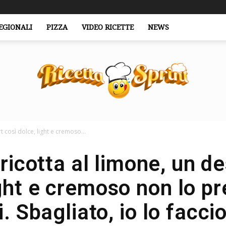
EGIONALI
PIZZA
VIDEO RICETTE
NEWS
t così dolce, light e cremoso...
RicettaSprint.it
ricotta al limone, un de
ght e cremoso non lo pr
. Sbagliato, io lo faccio