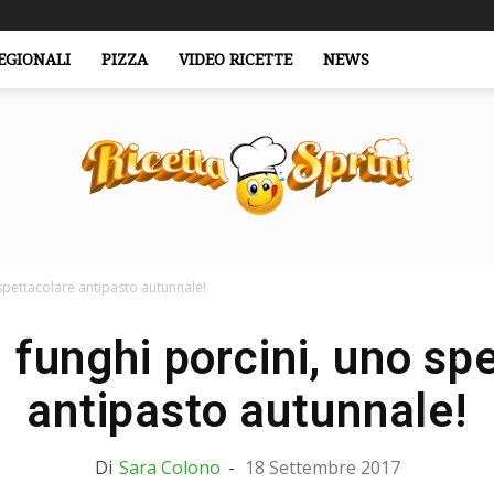
EGIONALI
PIZZA
VIDEO RICETTE
NEWS
 spettacolare antipasto autunnale!
RicettaSprint.it
i funghi porcini, uno sp
antipasto autunnale!
Di
Sara Colono
-
18 Settembre 2017