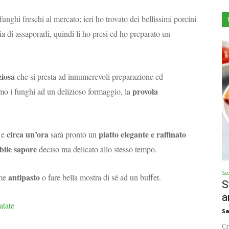
funghi freschi al mercato; ieri ho trovato dei bellissimi porcini
a di assaporarli, quindi li ho presi ed ho preparato un
ziosa
che si presta ad innumerevoli preparazione ed
provola
amo i funghi ad un delizioso formaggio, la
circa un’ora
piatto
elegante e raffinato
i e
sarà pronto un
ibile sapore
deciso ma delicato allo stesso tempo.
Se
antipasto
ome
o fare bella mostra di sé ad un buffet.
S
a
atate
Sa
Cr