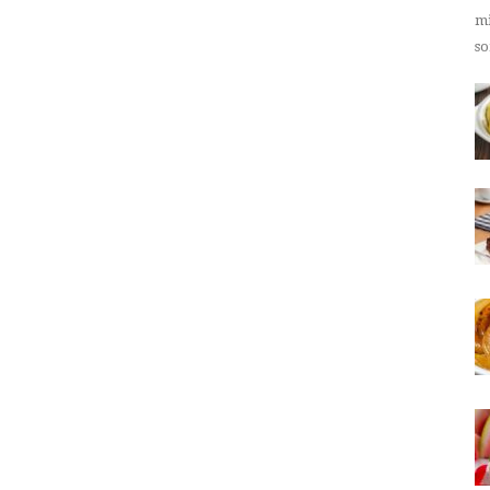
mi
so