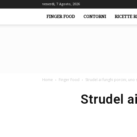
venerdì, 7 Agosto, 2026
FINGER FOOD
CONTORNI
RICETTE R
Home
Finger Food
Strudel ai funghi porcini, uno
Strudel a