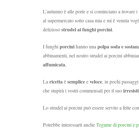
L’autunno è alle porte e si cominciano a trovare i 
al supermercato sotto casa mia e mi è venuta vogli
strudel ai funghi porcini
delizioso
.
porcini
polpa soda e sostan
I funghi
hanno una
abbinamenti, nel nostro strudel ai porcini abbini
affumicata
.
ricetta
semplice
veloce
La
è
e
, in pochi passagg
irresist
che stupirà i vostri commensali per il suo
Lo strudel ai porcini può essere servito a fette c
Potrebbe interessarti anche
Tegame di porcini e p