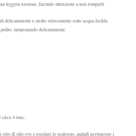
na leggera torsione, facendo attenzione a non romperli.
arli delicatamente e molto velocemente sotto acqua fredda
a pulito, tamponando delicatamente.
se circa 4 mm..
 giro di olio evo e rosolare lo scalogno, quindi aggiungere i