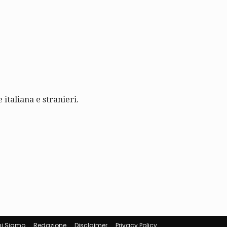
 italiana e stranieri.
i Siamo
Redazione
Disclaimer
Privacy Policy