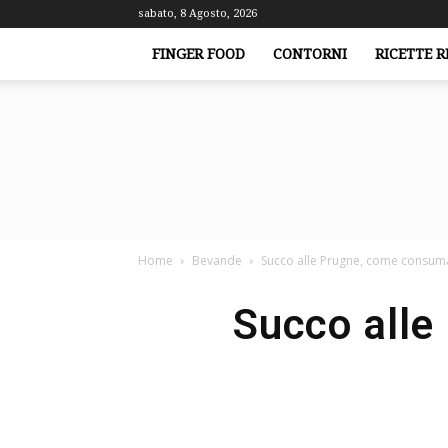
sabato, 8 Agosto, 2026
FINGER FOOD
CONTORNI
RICETTE R
Home
Bevande
Succo alle Prugne, come consumar
Succo alle