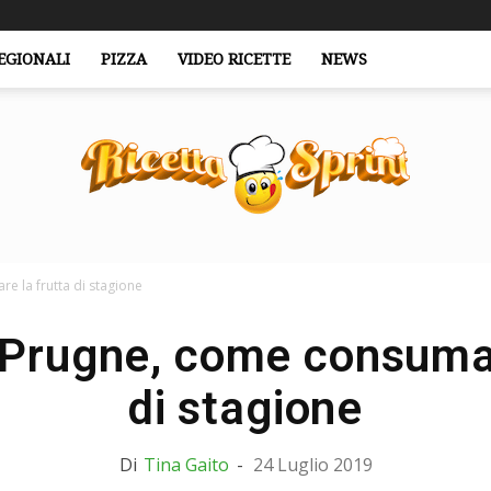
EGIONALI
PIZZA
VIDEO RICETTE
NEWS
e la frutta di stagione
RicettaSprint.it
 Prugne, come consumar
di stagione
Di
Tina Gaito
-
24 Luglio 2019