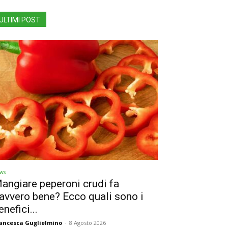
ULTIMI POST
ws
angiare peperoni crudi fa
avvero bene? Ecco quali sono i
enefici...
ancesca Guglielmino
-
8 Agosto 2026