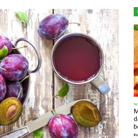
Ne
M
d
b
Fr