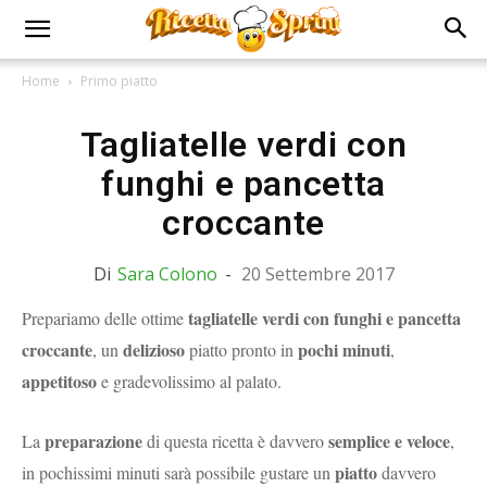
Home
Primo piatto
Tagliatelle verdi con
funghi e pancetta
croccante
Di
Sara Colono
-
20 Settembre 2017
tagliatelle verdi con funghi e pancetta
Prepariamo delle ottime
croccante
delizioso
pochi minuti
, un
piatto pronto in
,
appetitoso
e gradevolissimo al palato.
preparazione
semplice e veloce
La
di questa ricetta è davvero
,
piatto
in pochissimi minuti sarà possibile gustare un
davvero