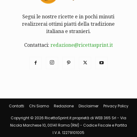
Segui le nostre ricette e in pochi minuti
realizzerai ottimi piatti della tradizione
italiana e stranieri.
Contattaci:
redazione@ricettasprint.it
Contatti
Chi Siamo
Redazione
Disclaimer
Privacy Policy
Copyright © 2026 RicettaSprint.it proprietà di WEB 365 Srl - Via
Nicola Marchese 10, 00141 Roma (RM) - Codice Fiscale e Partita
I.V.A. 12279101005