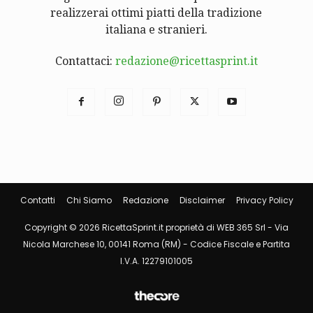
realizzerai ottimi piatti della tradizione
italiana e stranieri.
Contattaci:
redazione@ricettasprint.it
Contatti
Chi Siamo
Redazione
Disclaimer
Privacy Policy
Copyright © 2026 RicettaSprint.it proprietà di WEB 365 Srl - Via
Nicola Marchese 10, 00141 Roma (RM) - Codice Fiscale e Partita
I.V.A. 12279101005