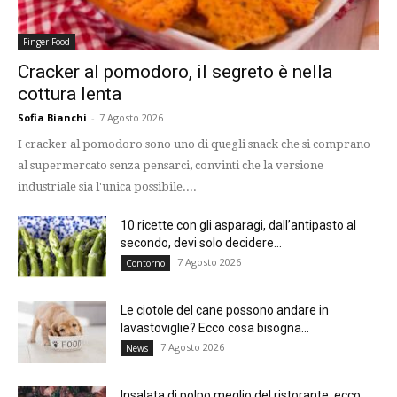
Finger Food
Cracker al pomodoro, il segreto è nella
cottura lenta
Sofia Bianchi
-
7 Agosto 2026
I cracker al pomodoro sono uno di quegli snack che si comprano
al supermercato senza pensarci, convinti che la versione
industriale sia l'unica possibile....
10 ricette con gli asparagi, dall’antipasto al
secondo, devi solo decidere...
7 Agosto 2026
Contorno
Le ciotole del cane possono andare in
lavastoviglie? Ecco cosa bisogna...
7 Agosto 2026
News
Insalata di polpo meglio del ristorante, ecco