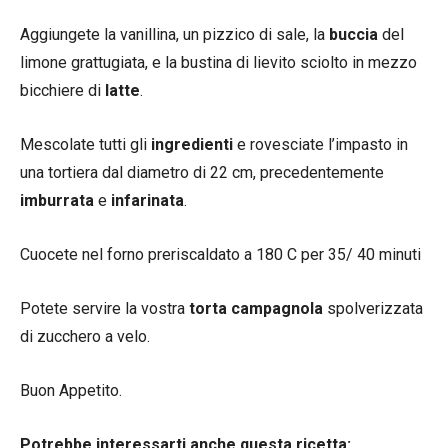
Aggiungete la vanillina, un pizzico di sale, la
buccia
del
limone grattugiata, e la bustina di lievito sciolto in mezzo
bicchiere di
latte
.
Mescolate tutti gli
ingredienti
e rovesciate l’impasto in
una tortiera dal diametro di 22 cm, precedentemente
imburrata
e
infarinata
.
Cuocete nel forno preriscaldato a 180 C per 35/ 40 minuti
Potete servire la vostra
torta campagnola
spolverizzata
di zucchero a velo.
Buon Appetito.
Potrebbe interessarti anche questa ricetta: