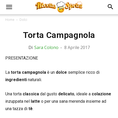
Home
Dolci
Torta Campagnola
Di
Sara Colono
-
8 Aprile 2017
PRESENTAZIONE
La
torta campagnola
è un
dolce
semplice ricco di
ingredienti
naturali.
Una torta
classica
dal gusto
delicato
, ideale a
colazione
inzuppata nel
latte
o per una sana merenda insieme ad
una tazza di
tè
.