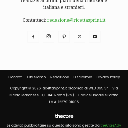
realizzerai ottimi piatti della tradizione
italiana e stranieri.
Contattaci:
redazione@ricettasprint.it
Contatti
Chi Siamo
Redazione
Disclaimer
Privacy Policy
Copyright © 2026 RicettaSprint.it proprietà di WEB 365 Srl - Via
Nicola Marchese 10, 00141 Roma (RM) - Codice Fiscale e Partita
I.V.A. 12279101005
Le attività pubblicitarie su questo sito sono gestite da
theCoreAdv