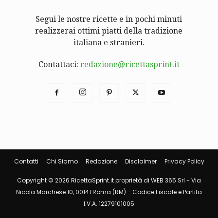
Segui le nostre ricette e in pochi minuti
realizzerai ottimi piatti della tradizione
italiana e stranieri.
Contattaci:
redazione@ricettasprint.it
Contatti
Chi Siamo
Redazione
Disclaimer
Privacy Policy
Copyright © 2026 RicettaSprint.it proprietà di WEB 365 Srl - Via
Nicola Marchese 10, 00141 Roma (RM) - Codice Fiscale e Partita
I.V.A. 12279101005