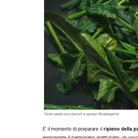
Torta salata con carciofi e spinaci Ricettasprint
E’ il momento di preparare il
ripieno della p
aggiungete il parmigiano grattugiato, un uovo