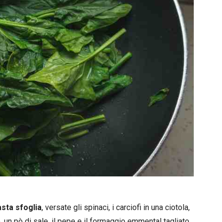
asta sfoglia
, versate gli spinaci, i carciofi in una ciotola,
, un pò di sale, il pepe e il formaggio emmental tagliato