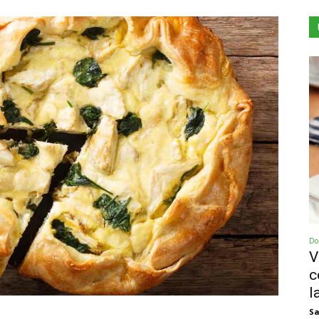
Dol
V
c
la
Sa