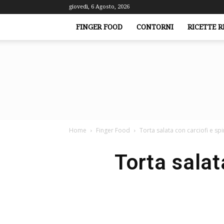
giovedì, 6 Agosto, 2026
FINGER FOOD
CONTORNI
RICETTE R
Home
Finger Food
Torta salata con carciofi e s
Torta salat