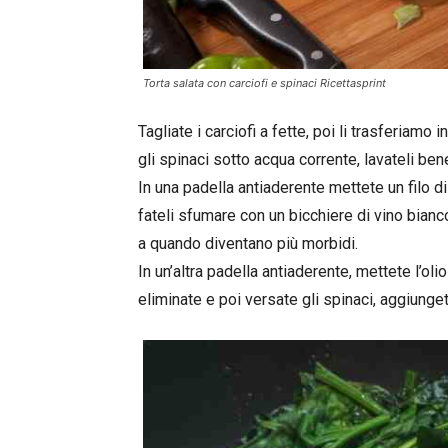
Torta salata con carciofi e spinaci Ricettasprint
Tagliate i carciofi a fette, poi li trasferiamo
gli spinaci sotto acqua corrente, lavateli bene
In una padella antiaderente mettete un filo di 
fateli sfumare con un bicchiere di vino bian
a quando diventano più morbidi.
In un’altra padella antiaderente, mettete l’oli
eliminate e poi versate gli spinaci, aggiungete