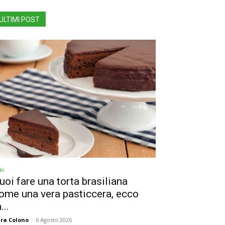
ULTIMI POST
ci
uoi fare una torta brasiliana
ome una vera pasticcera, ecco
...
ra Colono
-
6 Agosto 2026