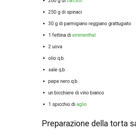
200 g di
carciofi
250 g di spinaci
30 g di parmigiano reggiano grattugiato
1 fettina di
emmenthal
2 uova
olio q.b.
sale q.b.
pepe nero q.b.
un bicchiere di vino bianco
1 spicchio di
aglio
Preparazione della torta sa