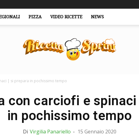
EGIONALI
PIZZA
VIDEO RICETTE
NEWS
pinaci | si prepara in pochissimo tempo
RicettaSprint.it
a con carciofi e spinaci 
in pochissimo tempo
Di
Virgilia Panariello
-
15 Gennaio 2020