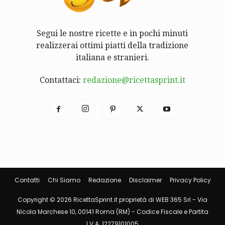
Segui le nostre ricette e in pochi minuti
realizzerai ottimi piatti della tradizione
italiana e stranieri.
Contattaci:
redazione@ricettasprint.it
Contatti
Chi Siamo
Redazione
Disclaimer
Privacy Policy
Copyright © 2026 RicettaSprint.it proprietà di WEB 365 Srl - Via
Nicola Marchese 10, 00141 Roma (RM) - Codice Fiscale e Partita
I.V.A. 12279101005