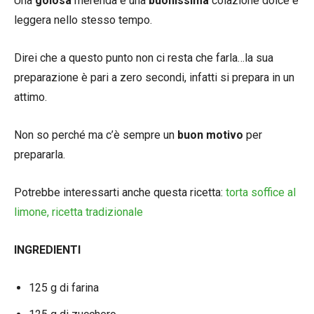
Una
golosa
merenda e una
buonissima
colazione dolce e
leggera nello stesso tempo.
Direi che a questo punto non ci resta che farla…la sua
preparazione è pari a zero secondi, infatti si prepara in un
attimo.
Non so perché ma c’è sempre un
buon
motivo
per
prepararla.
Potrebbe interessarti anche questa ricetta:
torta soffice al
limone, ricetta tradizionale
INGREDIENTI
125 g di farina