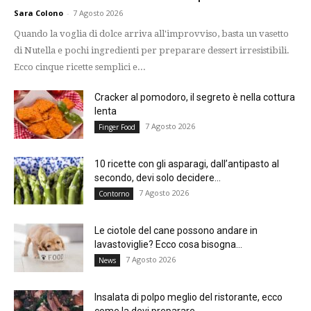
Sara Colono
-
7 Agosto 2026
Quando la voglia di dolce arriva all'improvviso, basta un vasetto
di Nutella e pochi ingredienti per preparare dessert irresistibili.
Ecco cinque ricette semplici e...
Cracker al pomodoro, il segreto è nella cottura
lenta
7 Agosto 2026
Finger Food
10 ricette con gli asparagi, dall’antipasto al
secondo, devi solo decidere...
7 Agosto 2026
Contorno
Le ciotole del cane possono andare in
lavastoviglie? Ecco cosa bisogna...
7 Agosto 2026
News
Insalata di polpo meglio del ristorante, ecco
come la devi preparare