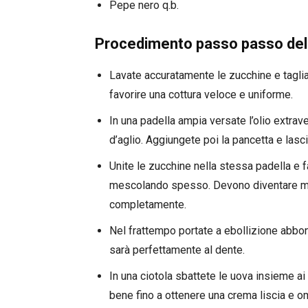
Pepe nero q.b.
Procedimento passo passo dell
Lavate accuratamente le zucchine e tagliat
favorire una cottura veloce e uniforme.
In una padella ampia versate l’olio extrav
d’aglio. Aggiungete poi la pancetta e lasci
Unite le zucchine nella stessa padella e 
mescolando spesso. Devono diventare mo
completamente.
Nel frattempo portate a ebollizione abbo
sarà perfettamente al dente.
In una ciotola sbattete le uova insieme ai
bene fino a ottenere una crema liscia e 