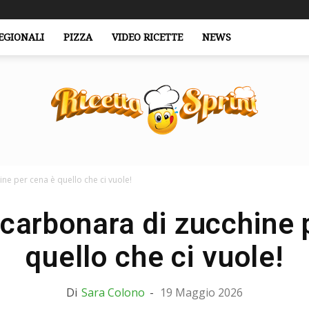
EGIONALI
PIZZA
VIDEO RICETTE
NEWS
ne per cena è quello che ci vuole!
RicettaSprint.it
 carbonara di zucchine 
quello che ci vuole!
Di
Sara Colono
-
19 Maggio 2026