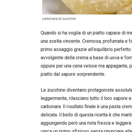
carbonara di zucchine
Quando si ha voglia di un piatto capace di me
una scelta vincente. Cremosa, profumata e fa
primo assaggio grazie all’equilibrio perfetto
avvolgente della crema a base di uova e forma
oppure per una cena veloce ma appagante, pe
piatto dal sapore sorprendente.
Le zucchine diventano protagoniste assolute 
leggermente, rilasciano tutto il loro sapore
carbonara. Il risultato finale è una pasta cr
delicata. Il bello di questa ricetta è che mant
aggiungendo però una nota fresca e leggera g
cerca un primo sfizioso senza rinunciare alla