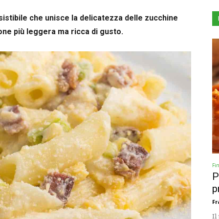
istibile che unisce la delicatezza delle zucchine
ione più leggera ma ricca di gusto.
Fi
P
p
Fr
Il