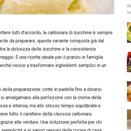
ap
in
ttere tutti d’accordo, la carbonara di zucchine è sempre
cile da preparare, questa variante conquista già dal
 tra la dolcezza delle zucchine e la consistenza
ggio. È una ricetta ideale per il pranzo in famiglia
rché riesce a trasformare ingredienti semplici in un
della preparazione: cotte in padella fino a dorarsi
 e si amalgamano alla perfezione con la crema della
emosa e intensa, ma allo stesso tempo equilibrata e
iene tutto il carattere della classica carbonara
razie alle verdure. Una soluzione perfetta per chi
 semplicità e ai sapori genuini della cucina di casa.