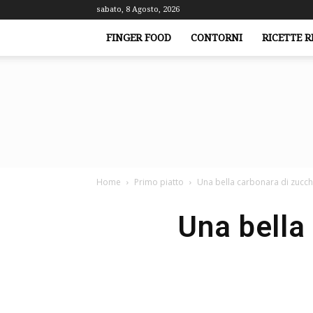
sabato, 8 Agosto, 2026
FINGER FOOD
CONTORNI
RICETTE R
Home
Primo piatto
Una bella carbonara di zucchi
Una bella