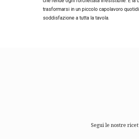
che rende ogni forchettata irresistibile. È l
trasformarsi in un piccolo capolavoro quotid
soddisfazione a tutta la tavola.
Segui le nostre ricet