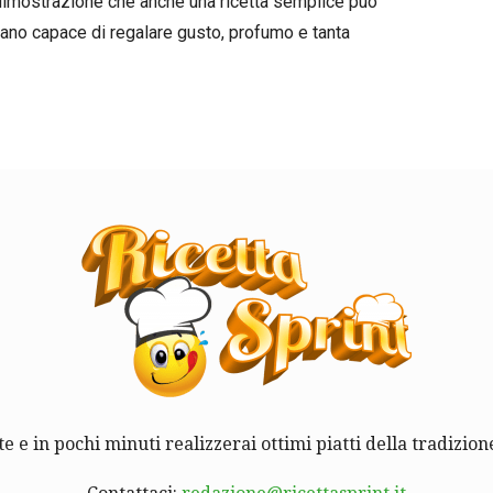
a dimostrazione che anche una ricetta semplice può
iano capace di regalare gusto, profumo e tanta
te e in pochi minuti realizzerai ottimi piatti della tradizione