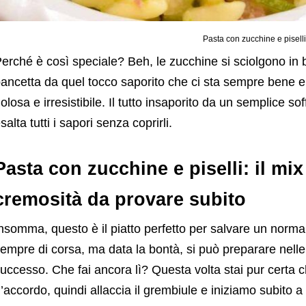
Pasta con zucchine e piselli
erché è così speciale? Beh, le zucchine si sciolgono in b
ancetta da quel tocco saporito che ci sta sempre bene e 
olosa e irresistibile. Il tutto insaporito da un semplice so
salta tutti i sapori senza coprirli.
Pasta con zucchine e piselli: il mix
cremosità da provare subito
nsomma, questo è il piatto perfetto per salvare un norma
empre di corsa, ma data la bontà, si può preparare nelle 
uccesso. Che fai ancora lì? Questa volta stai pur certa ch
’accordo, quindi allaccia il grembiule e iniziamo subito 