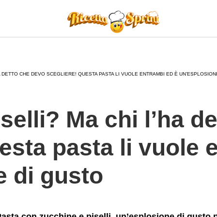
che+devo+scegliere%21+Questa+pasta+li+vuole+entrambi
HA DETTO CHE DEVO SCEGLIERE! QUESTA PASTA LI VUOLE ENTRAMBI ED È UN’ESPLOSION
selli? Ma chi l’ha d
esta pasta li vuole 
e di gusto
asta con zucchine e piselli, un’esplosione di gusto 