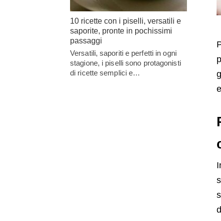
10 ricette con i piselli, versatili e
saporite, pronte in pochissimi
passaggi
P
Versatili, saporiti e perfetti in ogni
p
stagione, i piselli sono protagonisti
di ricette semplici e…
g
e
I
s
s
d