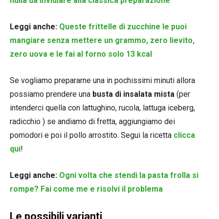
nulla da invidiare alla classica preparazione
Leggi anche:
Queste frittelle di zucchine le puoi
mangiare senza mettere un grammo, zero lievito,
zero uova e le fai al forno solo 13 kcal
Se vogliamo prepararne una in pochissimi minuti allora
possiamo prendere una
busta di insalata mista
(per
intenderci quella con lattughino, rucola, lattuga iceberg,
radicchio ) se andiamo di fretta, aggiungiamo dei
pomodori e poi il pollo arrostito. Segui la ricetta
clicca
qui
!
Leggi anche:
Ogni volta che stendi la pasta frolla si
rompe? Fai come me e risolvi il problema
Le possibili varianti