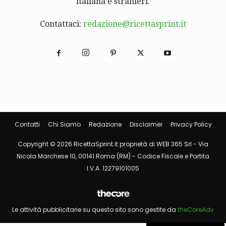
italiana e stranieri.
Contattaci:
redazione@ricettasprint.it
Contatti
Chi Siamo
Redazione
Disclaimer
Privacy Policy
Copyright © 2026 RicettaSprint.it proprietà di WEB 365 Srl - Via
Nicola Marchese 10, 00141 Roma (RM) - Codice Fiscale e Partita
I.V.A. 12279101005
Le attività pubblicitarie su questo sito sono gestite da
theCoreAdv