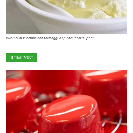
Involtini di zucchine con formaggi e spinaci RicettaSprint
ULTIMI POST