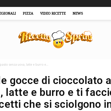
EGIONALI
PIZZA
VIDEO RICETTE
NEWS
pasto senza uova, latte e burro e...
RicettaSprint.it
le gocce di cioccolato a
 latte e burro e ti facc
cetti che si sciolgono 