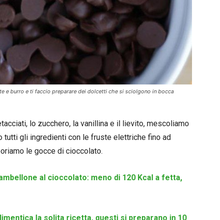
e e burro e ti faccio preparare dei dolcetti che si sciolgono in bocca
tacciati, lo zucchero, la vanillina e il lievito, mescoliamo
tutti gli ingredienti con le fruste elettriche fino ad
oriamo le gocce di cioccolato.
ambellone al cioccolato: meno di 120 Kcal a fetta,
imentica la solita ricetta, questi si preparano in 10