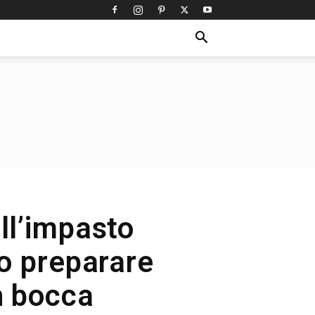
ll’impasto
io preparare
in bocca