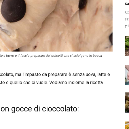
Sa
Cr
sa
pi
e e burro e ti faccio preparare dei dolcetti che si sciolgono in bocca
occolato, ma l’impasto da preparare è senza uova, latte e
ste è quello che ci vuole. Vediamo insieme la ricetta
con gocce di cioccolato:
o