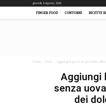
giovedì, 6 Agosto, 2026
FINGER FOOD
CONTORNI
RICETTE R
Home
Dolci
Aggiungi le gocce di cioccolato all’im
Aggiungi 
senza uova,
dei dol