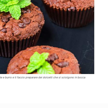
e e burro e ti faccio preparare dei dolcetti che si sciolgono in bocca