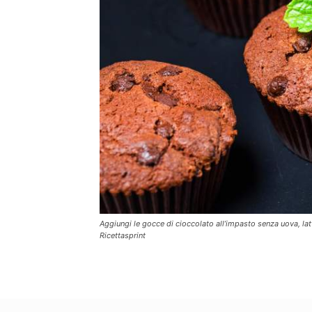
Aggiungi le gocce di cioccolato all’impasto senza uova, latt
Ricettasprint