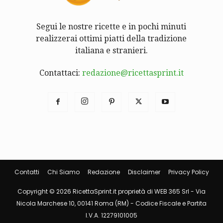
Segui le nostre ricette e in pochi minuti
realizzerai ottimi piatti della tradizione
italiana e stranieri.
Contattaci:
redazione@ricettasprint.it
Contatti
Chi Siamo
Redazione
Disclaimer
Privacy Policy
Copyright © 2026 RicettaSprint.it proprietà di WEB 365 Srl - Via
Nicola Marchese 10, 00141 Roma (RM) - Codice Fiscale e Partita
I.V.A. 12279101005