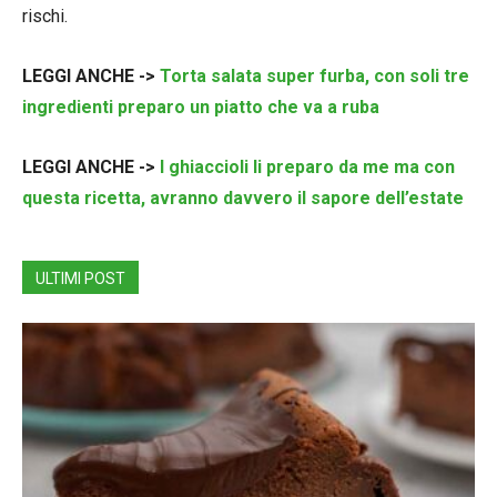
rischi.
LEGGI ANCHE ->
Torta salata super furba, con soli tre
ingredienti preparo un piatto che va a ruba
LEGGI ANCHE ->
I ghiaccioli li preparo da me ma con
questa ricetta, avranno davvero il sapore dell’estate
ULTIMI POST